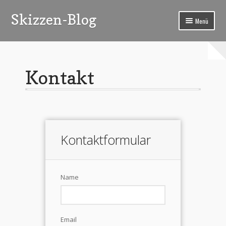
Skizzen-Blog
Zur
Zum
Menü
Navigation
Inhalt
springen
springen
Start
Blog
Kontakt
Impressum
Kontakt
Über uns
Kontaktformular
Name
Email